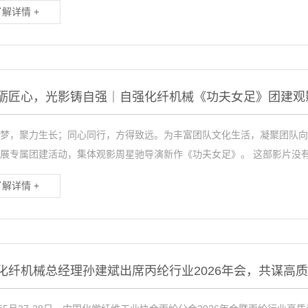
了解详情 +
砺匠心，光影铸自强｜自强化纤机械《功夫女足》团建观
梦，聚力生长；同心同行，方得致远。为丰富团队文化生活，凝聚团队向
展专属团建活动，集体观影周星驰导演新作《功夫女足》。 这部影片没有惊.
了解详情 +
化纤机械总经理孙建斌出席丙纶行业2026年会，共谋高