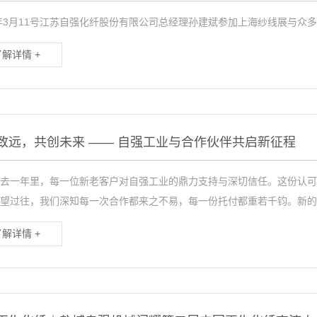
6年3月11号江苏自强化纤股份有限公司总经理孙建斌参加上海纱线展与众
了解详情 +
致远，共创未来 —— 自强工业与合作伙伴共启新征程
去一年里，每一位新老客户对自强工业的鼎力支持与深切信任。这份认可
望过往，我们深知每一次合作都来之不易，每一份托付都重若千钧。新的一年
了解详情 +