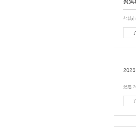
聚焦
盐城市
20
燃启 