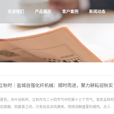
走进我们
产品展示
客户案例
新闻动态
立秋时｜盐城自强化纤机械：顺时而进，聚力耕耘迎秋实
夏色，木叶动秋声。立秋作为二十四节气中的第十三个节气，宣告孟秋时节
旧盘踞，但晨昏之间，已有丝丝凉风拂来，悄悄消解盛夏的燥热。古人...