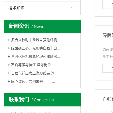
技术知识
新闻资讯
News
绿茵
风启立秋时｜盐城自强化纤机...
绿茵砺匠心，光影铸自强｜自...
绿茵逐
自强化纤机械总经理孙建斌出...
员工开
不负等候与信任 坚守岗位...
自强化纤出席上海纱线展 深...
同心致远，共创未来 —— ...
联系我们
自强
Contact Us