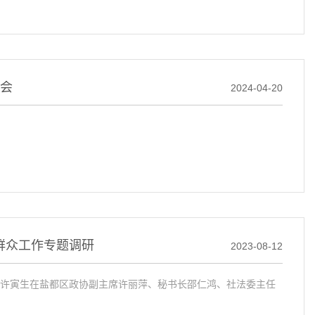
件会
2024-04-20
群众工作专题调研
2023-08-12
处长许寅生在盐都区政协副主席许丽萍、秘书长邵仁鸿、社法委主任