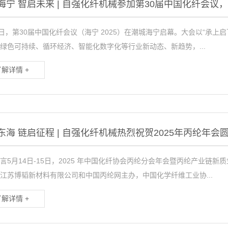
海宁 智启未来 | 自强化纤机械参加第30届中国化纤会议
4日，第30届中国化纤会议（海宁 2025）在潮城海宁启幕。大会以“承
绿色可持续、循环经济、智能化数字化等行业新动态、新趋势，...
了解详情 +
东海 链启征程 | 自强化纤机械热烈祝贺2025年丙纶年会
言5月14日-15日，2025 年中国化纤协会丙纶分会年会暨丙纶产业
江苏博韬新材料有限公司和中国丙纶网主办，中国化学纤维工业协...
了解详情 +