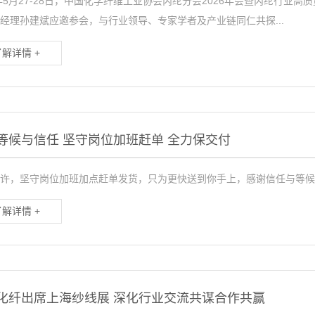
6年5月27-28日，中国化学纤维工业协会丙纶分会2026年会暨丙纶行
经理孙建斌应邀参会，与行业领导、专家学者及产业链同仁共探...
了解详情 +
等候与信任 坚守岗位加班赶单 全力保交付
许，坚守岗位加班加点赶单发货，只为更快送到你手上，感谢信任与等候
了解详情 +
化纤出席上海纱线展 深化行业交流共谋合作共赢