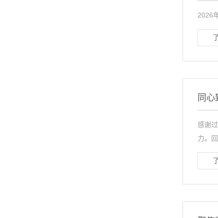
202
同心
感谢过
力。回